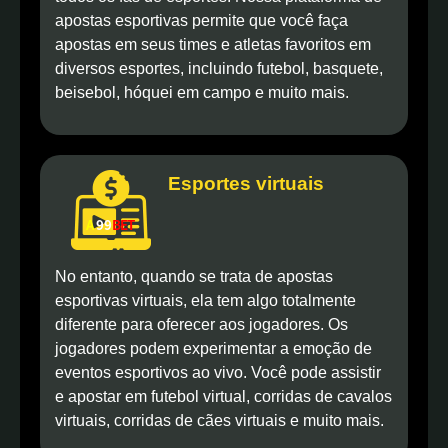
apostas esportivas permite que você faça
apostas em seus times e atletas favoritos em
diversos esportes, incluindo futebol, basquete,
beisebol, hóquei em campo e muito mais.
Esportes virtuais
No entanto, quando se trata de apostas
esportivas virtuais, ela tem algo totalmente
diferente para oferecer aos jogadores. Os
jogadores podem experimentar a emoção de
eventos esportivos ao vivo. Você pode assistir
e apostar em futebol virtual, corridas de cavalos
virtuais, corridas de cães virtuais e muito mais.