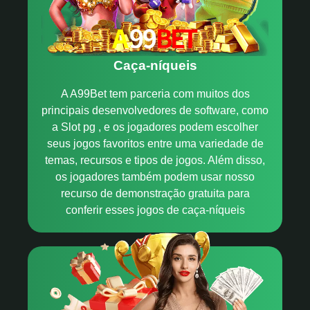
Caça-níqueis
A A99Bet tem parceria com muitos dos
principais desenvolvedores de software, como
a Slot pg , e os jogadores podem escolher
seus jogos favoritos entre uma variedade de
temas, recursos e tipos de jogos. Além disso,
os jogadores também podem usar nosso
recurso de demonstração gratuita para
conferir esses jogos de caça-níqueis