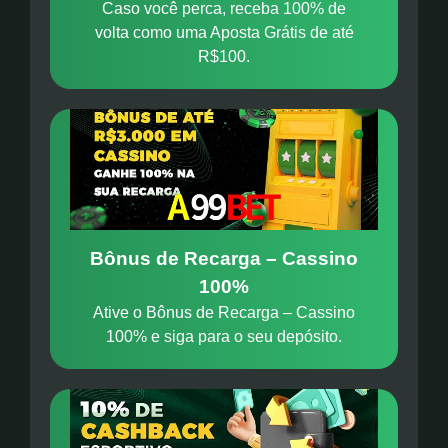
Caso você perca, receba 100% de
volta como uma Aposta Grátis de até
R$100.
Bônus de Recarga – Cassino
100%
Ative o Bônus de Recarga – Cassino
100% e siga para o seu depósito.