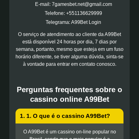
E-mail:
7gamesbet.net@gmail.com
Telefone: +551136629999
Telegrama: A99Bet Login
O serviço de atendimento ao cliente da A99Bet
está disponível 24 horas por dia, 7 dias por
semana, portanto, mesmo que esteja em um fuso
horário diferente, se tiver alguma dúvida, sinta-se
à vontade para entrar em contato conosco.
Perguntas frequentes sobre o
cassino online A99Bet
1. 1. O que é o cassino A99Bet?
O A99Bet é um cassino on-line popular no