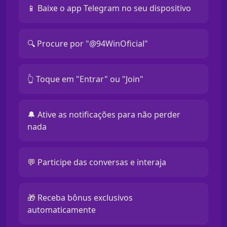
📱 Baixe o app Telegram no seu dispositivo
🔍 Procure por "@94WinOficial"
👆 Toque em "Entrar" ou "Join"
🔔 Ative as notificações para não perder
nada
💬 Participe das conversas e interaja
🎁 Receba bônus exclusivos
automaticamente