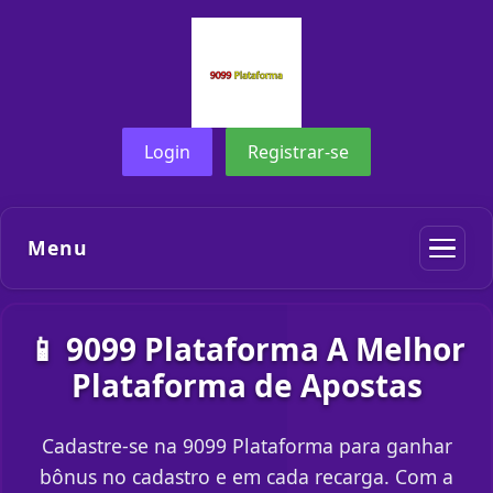
Login
Registrar-se
Menu
📱 9099 Plataforma A Melhor
Plataforma de Apostas
Cadastre-se na 9099 Plataforma para ganhar
bônus no cadastro e em cada recarga. Com a