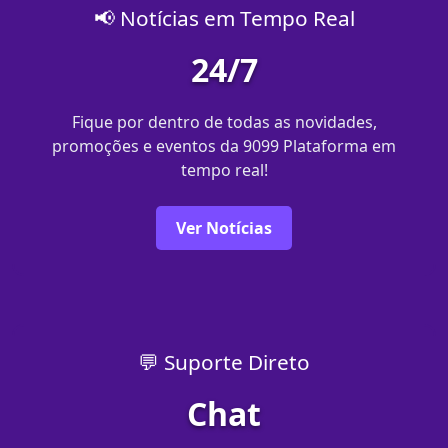
📢 Notícias em Tempo Real
24/7
Fique por dentro de todas as novidades,
promoções e eventos da 9099 Plataforma em
tempo real!
Ver Notícias
💬 Suporte Direto
Chat