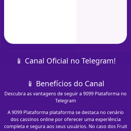
📱 Canal Oficial no Telegram!
📱 Benefícios do Canal
Descubra as vantagens de seguir a 9099 Plataforma no
Telegram
A 9099 Plataforma plataforma se destaca no cenário
dos cassinos online por oferecer uma experiência
completa e segura aos seus usuários. No caso dos Fruit