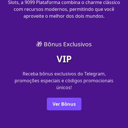
Slots, a 9099 Plataforma combina o charme clássico
com recursos modernos, permitindo que você
aproveite o melhor dos dois mundos.
🎁 Bônus Exclusivos
VIP
Receba bônus exclusivos do Telegram,
promoções especiais e códigos promocionais
únicos!
Ver Bônus