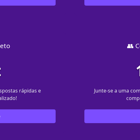
reto
👥 
t
espostas rápidas e
Junte-se a uma com
lizado!
compa
e