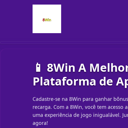
📱 8Win A Melho
Plataforma de A
Cadastre-se na 8Win para ganhar bônus
recarga. Com a 8Win, você tem acesso a
uma experiência de jogo inigualável. J
agora!