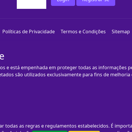
Políticas de Privacidade
Termos e Condições
Sitemap
de
rios e está empenhada em proteger todas as informações p
tados são utilizados exclusivamente para fins de melhoria
 todas as regras e regulamentos estabelecidos. É importa