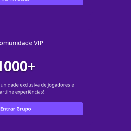
Comunidade VIP
1000+
unidade exclusiva de jogadores e
rtilhe experiências!
Entrar Grupo