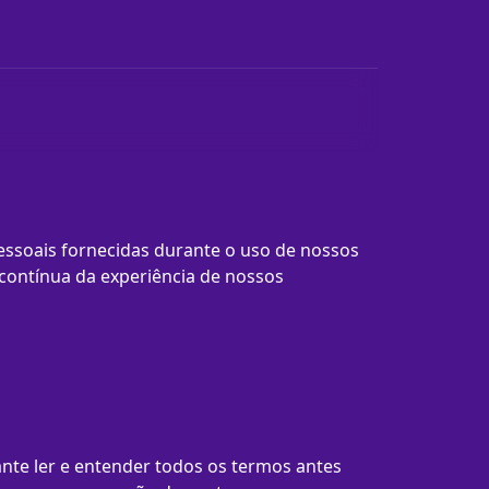
essoais fornecidas durante o uso de nossos
 contínua da experiência de nossos
nte ler e entender todos os termos antes