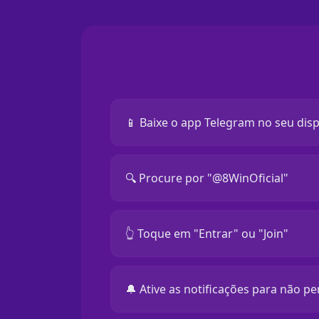
📱 Baixe o app Telegram no seu disp
🔍 Procure por "@8WinOficial"
👆 Toque em "Entrar" ou "Join"
🔔 Ative as notificações para não p