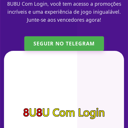
8U8U Com Login, você tem acesso a promoções
incríveis e uma experiência de jogo inigualável.
Junte-se aos vencedores agora!
SEGUIR NO TELEGRAM