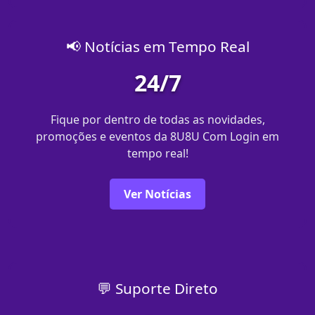
📢 Notícias em Tempo Real
24/7
Fique por dentro de todas as novidades,
promoções e eventos da 8U8U Com Login em
tempo real!
Ver Notícias
💬 Suporte Direto