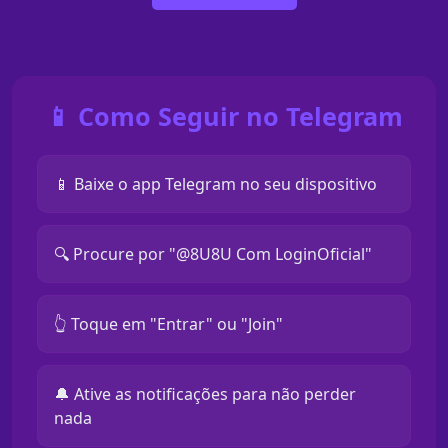
📱 Como Seguir no Telegram
📱 Baixe o app Telegram no seu dispositivo
🔍 Procure por "@8U8U Com LoginOficial"
👆 Toque em "Entrar" ou "Join"
🔔 Ative as notificações para não perder
nada