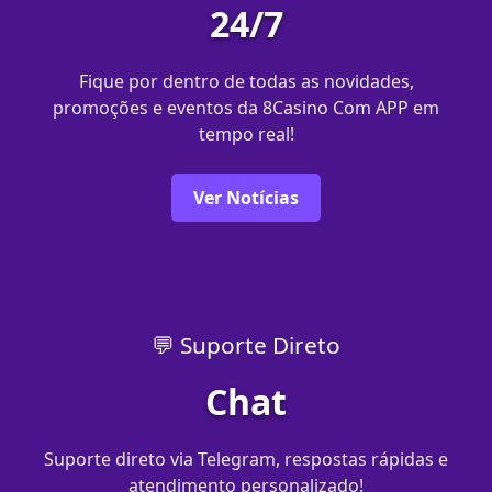
24/7
Fique por dentro de todas as novidades,
promoções e eventos da 8Casino Com APP em
tempo real!
Ver Notícias
💬 Suporte Direto
Chat
Suporte direto via Telegram, respostas rápidas e
atendimento personalizado!