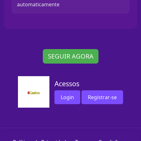
automaticamente
SEGUIR AGORA
Acessos
Login
Registrar-se