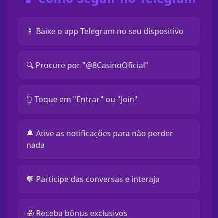
📱 Baixe o app Telegram no seu dispositivo
🔍 Procure por "@8CasinoOficial"
👆 Toque em "Entrar" ou "Join"
🔔 Ative as notificações para não perder
nada
💬 Participe das conversas e interaja
🎁 Receba bônus exclusivos