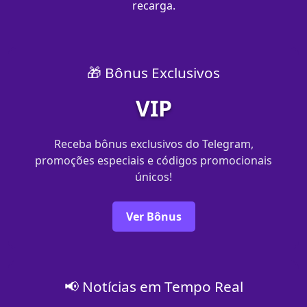
recarga.
🎁 Bônus Exclusivos
VIP
Receba bônus exclusivos do Telegram,
promoções especiais e códigos promocionais
únicos!
Ver Bônus
📢 Notícias em Tempo Real