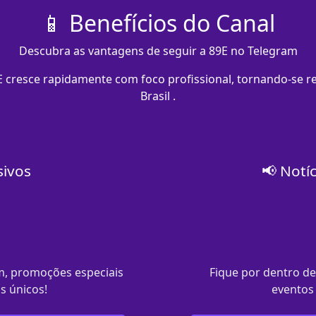
📱 Benefícios do Canal
Descubra as vantagens de seguir a 89E no Telegram
cresce rapidamente com foco profissional, tornando-se re
Brasil .
sivos
📢 Notí
m, promoções especiais
Fique por dentro d
s únicos!
eventos