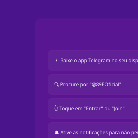
📱 Baixe o app Telegram no seu disp
🔍 Procure por "@89EOficial"
👆 Toque em "Entrar" ou "Join"
🔔 Ative as notificações para não p