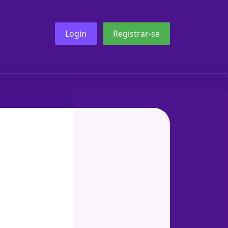
Login
Registrar-se