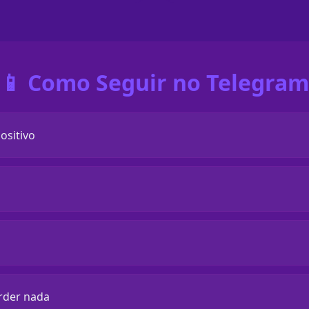
📱 Como Seguir no Telegram
ositivo
erder nada