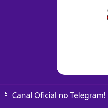
📱 Canal Oficial no Telegram!