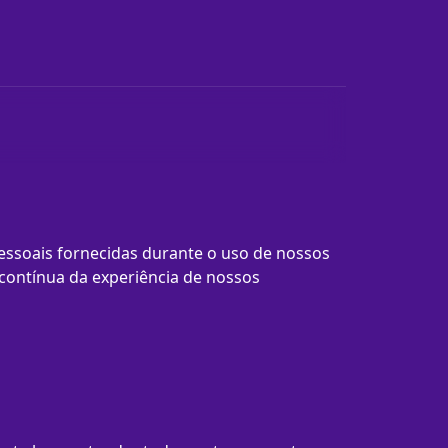
essoais fornecidas durante o uso de nossos
 contínua da experiência de nossos