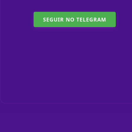
SEGUIR NO TELEGRAM