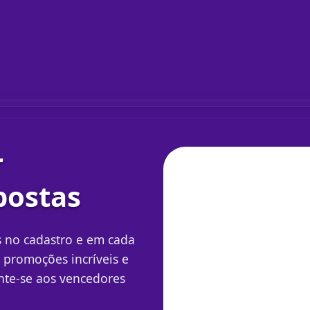
r
postas
 no cadastro e em cada
 promoções incríveis e
unte-se aos vencedores