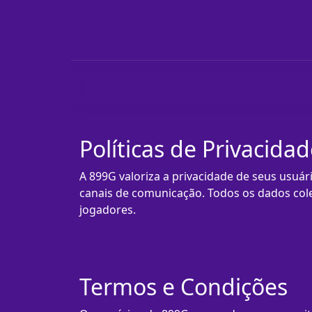
Políticas de Privacida
A 899G valoriza a privacidade de seus usuá
canais de comunicação. Todos os dados cole
jogadores.
Termos e Condições