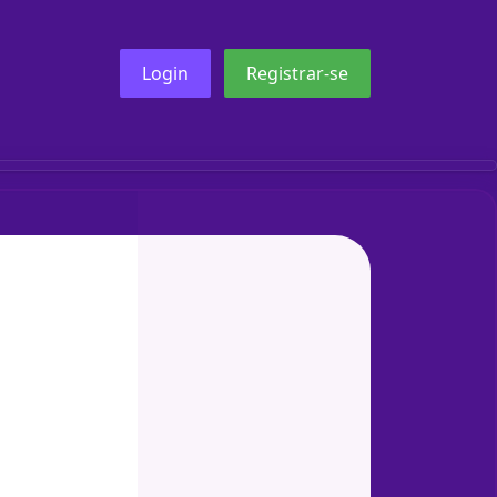
Login
Registrar-se