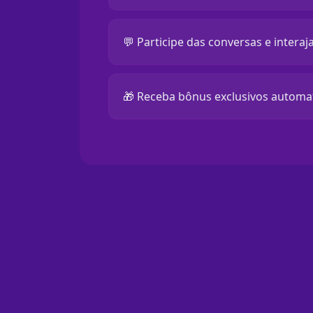
💬 Participe das conversas e interaj
🎁 Receba bônus exclusivos autom