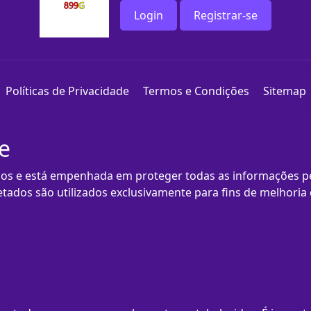
Login
Registrar-se
Políticas de Privacidade
Termos e Condições
Sitemap
de
rios e está empenhada em proteger todas as informações p
tados são utilizados exclusivamente para fins de melhoria