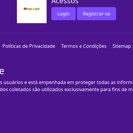
Acessos
Login
Registrar-se
Políticas de Privacidade
Termos e Condições
Sitemap
de
eus usuários e está empenhada em proteger todas as inform
os coletados são utilizados exclusivamente para fins de m