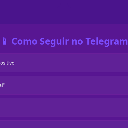
📱 Como Seguir no Telegram
ositivo
al"