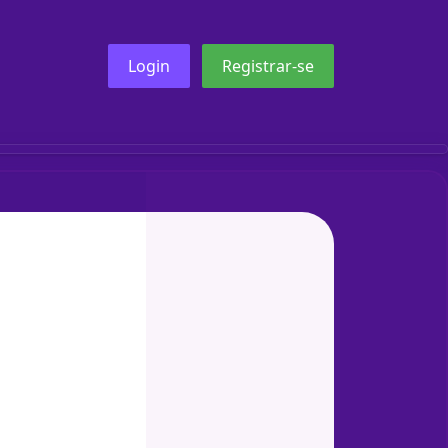
Login
Registrar-se