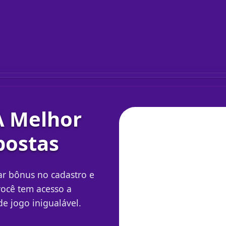
A Melhor
postas
ar bônus no cadastro e
você tem acesso a
e jogo inigualável.