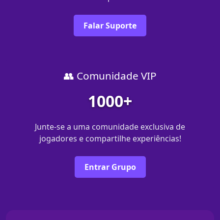
Falar Suporte
👥 Comunidade VIP
1000+
Junte-se a uma comunidade exclusiva de
jogadores e compartilhe experiências!
Entrar Grupo