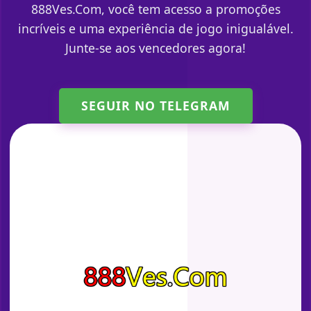
888Ves.Com, você tem acesso a promoções
incríveis e uma experiência de jogo inigualável.
Junte-se aos vencedores agora!
SEGUIR NO TELEGRAM