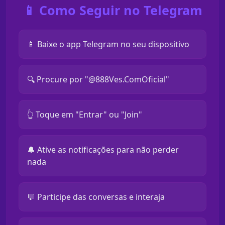
📱 Como Seguir no Telegram
📱 Baixe o app Telegram no seu dispositivo
🔍 Procure por "@888Ves.ComOficial"
👆 Toque em "Entrar" ou "Join"
🔔 Ative as notificações para não perder
nada
💬 Participe das conversas e interaja