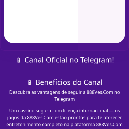
📱 Canal Oficial no Telegram!
📱 Benefícios do Canal
Descubra as vantagens de seguir a 888Ves.Com no
Telegram
Um cassino seguro com licença internacional — os
jogos da 888Ves.Com estão prontos para te oferecer
entretenimento completo na plataforma 888Ves.Com