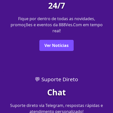
24/7
Fique por dentro de todas as novidades,
promoções e eventos da 888Ves.Com em tempo
real!
Ver Notícias
💬 Suporte Direto
Chat
Suporte direto via Telegram, respostas rápidas e
atendimento personalizado!