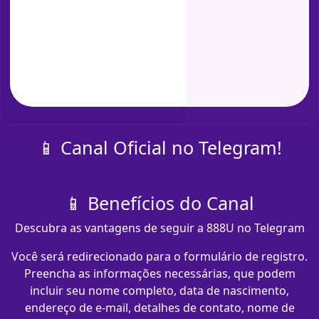
📱 Canal Oficial no Telegram!
📱 Benefícios do Canal
Descubra as vantagens de seguir a 888U no Telegram
Você será redirecionado para o formulário de registro.
Preencha as informações necessárias, que podem
incluir seu nome completo, data de nascimento,
endereço de e-mail, detalhes de contato, nome de