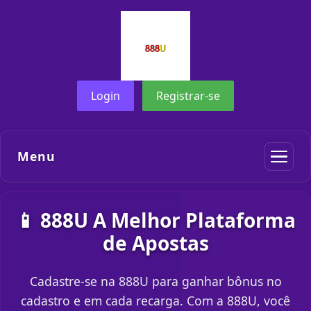
Login
Registrar-se
Menu
📱 888U A Melhor Plataforma
de Apostas
Cadastre-se na 888U para ganhar bônus no
cadastro e em cada recarga. Com a 888U, você