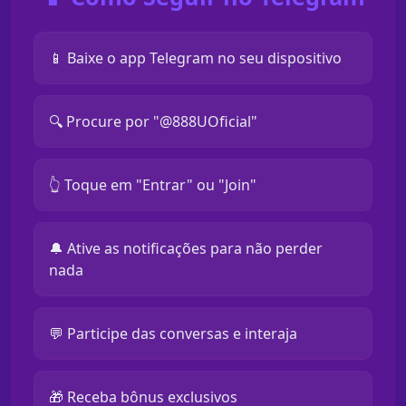
📱 Baixe o app Telegram no seu dispositivo
🔍 Procure por "@888UOficial"
👆 Toque em "Entrar" ou "Join"
🔔 Ative as notificações para não perder
nada
💬 Participe das conversas e interaja
🎁 Receba bônus exclusivos