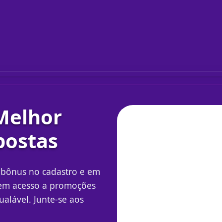
Melhor
postas
 bônus no cadastro e em
tem acesso a promoções
ualável. Junte-se aos