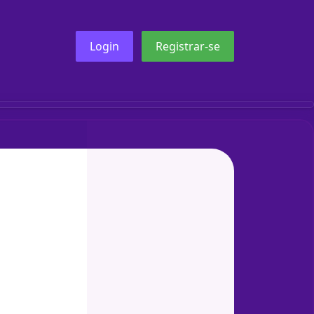
Login
Registrar-se