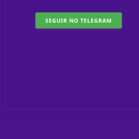
SEGUIR NO TELEGRAM