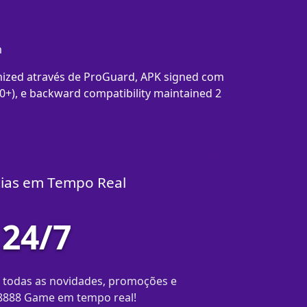
m
timized através de ProGuard, APK signed com
.0+), e backward compatibility maintained 2
cias em Tempo Real
24/7
e todas as novidades, promoções e
8888 Game em tempo real!