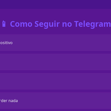
📱 Como Seguir no Telegram
ositivo
erder nada