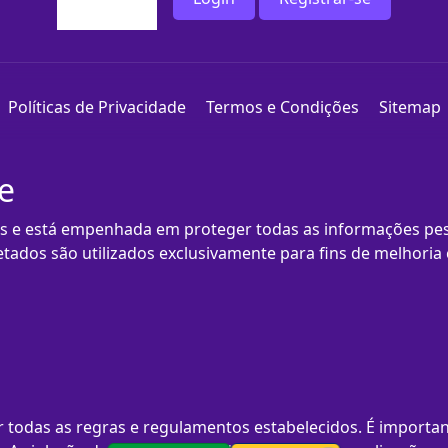
Políticas de Privacidade
Termos e Condições
Sitemap
de
ios e está empenhada em proteger todas as informações pe
tados são utilizados exclusivamente para fins de melhoria
todas as regras e regulamentos estabelecidos. É importan