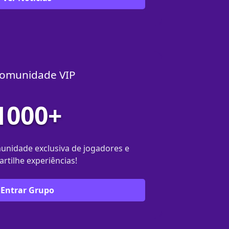
Comunidade VIP
1000+
unidade exclusiva de jogadores e
rtilhe experiências!
Entrar Grupo