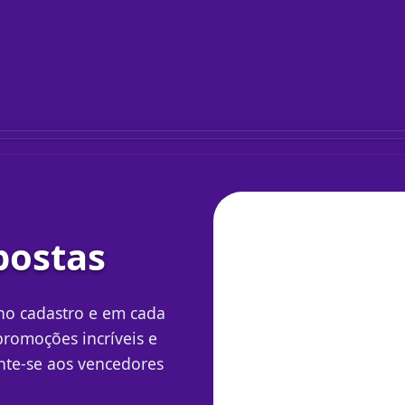
postas
no cadastro e em cada
promoções incríveis e
unte-se aos vencedores