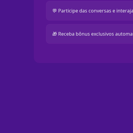
💬 Participe das conversas e interaj
🎁 Receba bônus exclusivos autom