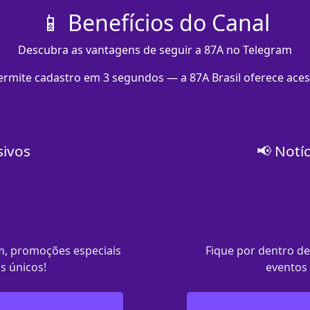
📱 Benefícios do Canal
Descubra as vantagens de seguir a 87A no Telegram
rmite cadastro em 3 segundos — a 87A Brasil oferece acess
sivos
📢 Notí
m, promoções especiais
Fique por dentro d
s únicos!
eventos