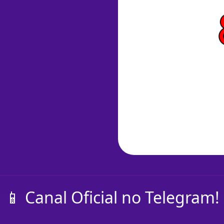
📱 Canal Oficial no Telegram!