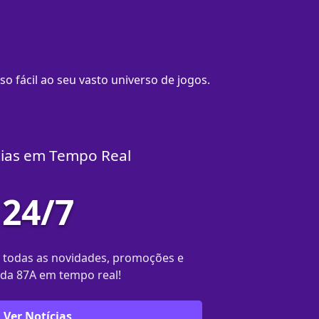
o fácil ao seu vasto universo de jogos.
cias em Tempo Real
24/7
e todas as novidades, promoções e
 da 87A em tempo real!
Ver Notícias