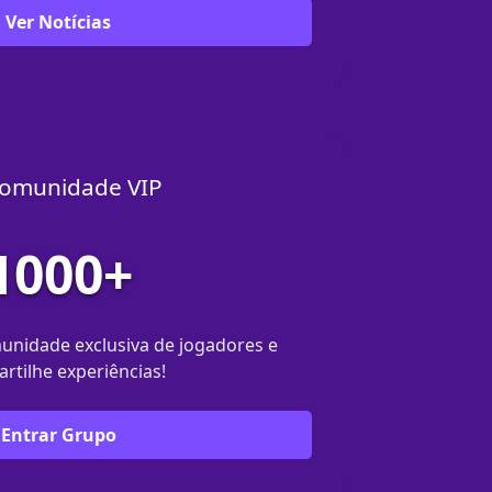
Ver Notícias
Comunidade VIP
1000+
unidade exclusiva de jogadores e
rtilhe experiências!
Entrar Grupo