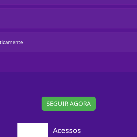
a
aticamente
SEGUIR AGORA
Acessos