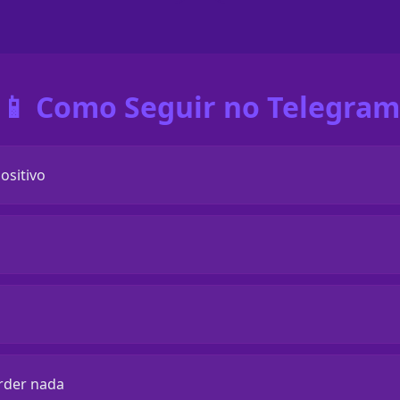
📱 Como Seguir no Telegram
ositivo
erder nada