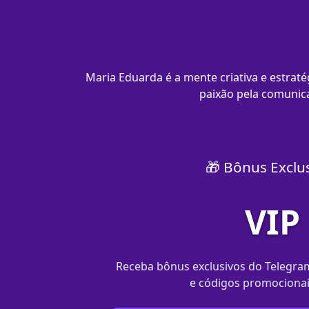
Maria Eduarda é a mente criativa e estrat
paixão pela comunica
🎁 Bônus Exclu
VIP
Receba bônus exclusivos do Telegra
e códigos promocionai