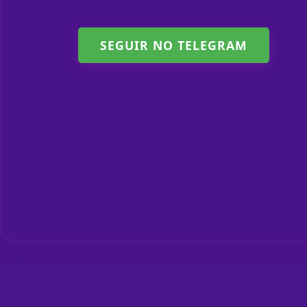
SEGUIR NO TELEGRAM