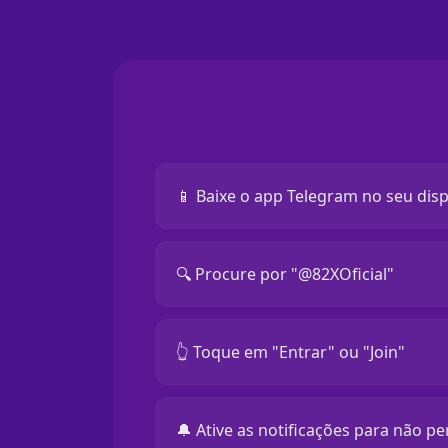
📱 Baixe o app Telegram no seu disp
🔍 Procure por "@82XOficial"
👆 Toque em "Entrar" ou "Join"
🔔 Ative as notificações para não p