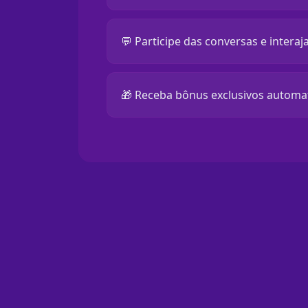
💬 Participe das conversas e interaj
🎁 Receba bônus exclusivos autom