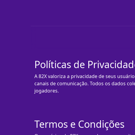
Políticas de Privacida
A 82X valoriza a privacidade de seus usuár
canais de comunicação. Todos os dados cole
jogadores.
Termos e Condições