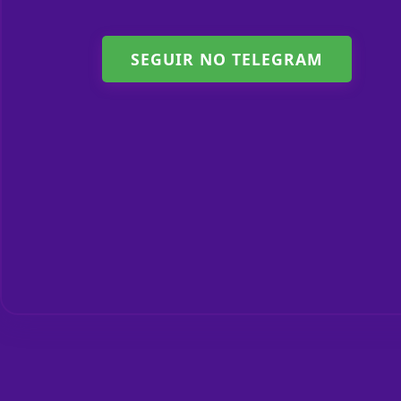
SEGUIR NO TELEGRAM