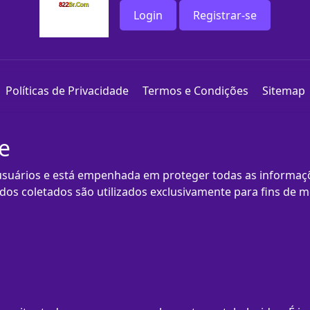
Login
Registrar-se
Políticas de Privacidade
Termos e Condições
Sitemap
de
 usuários e está empenhada em proteger todas as informaç
os coletados são utilizados exclusivamente para fins de m