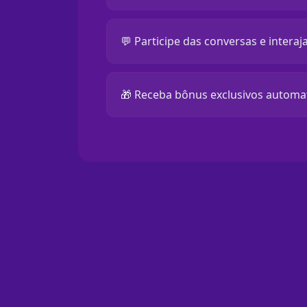
💬 Participe das conversas e interaj
🎁 Receba bônus exclusivos autom