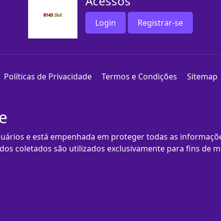
Acessos
Login
Registrar-se
Políticas de Privacidade
Termos e Condições
Sitemap
de
 usuários e está empenhada em proteger todas as informaçõ
os coletados são utilizados exclusivamente para fins de m