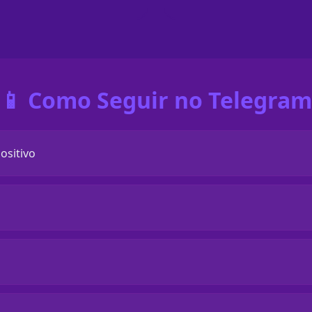
📱 Como Seguir no Telegram
ositivo