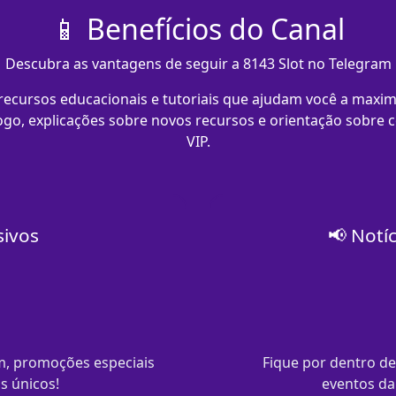
📱 Benefícios do Canal
Descubra as vantagens de seguir a 8143 Slot no Telegram
ecursos educacionais e tutoriais que ajudam você a maxim
jogo, explicações sobre novos recursos e orientação sobre
VIP.
sivos
📢 Notí
m, promoções especiais
Fique por dentro d
s únicos!
eventos da