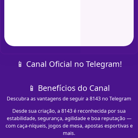
📱 Canal Oficial no Telegram!
📱 Benefícios do Canal
Descubra as vantagens de seguir a 8143 no Telegram
Desde sua criação, a 8143 é reconhecida por sua
estabilidade, segurança, agilidade e boa reputação —
com caça-níqueis, jogos de mesa, apostas esportivas e
mais.