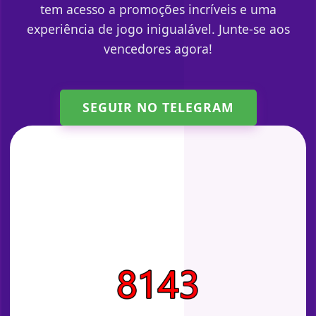
tem acesso a promoções incríveis e uma
experiência de jogo inigualável. Junte-se aos
vencedores agora!
SEGUIR NO TELEGRAM