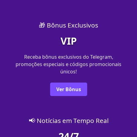
🎁 Bônus Exclusivos
VIP
Receba bônus exclusivos do Telegram,
promoções especiais e códigos promocionais
únicos!
Ver Bônus
📢 Notícias em Tempo Real
24/7