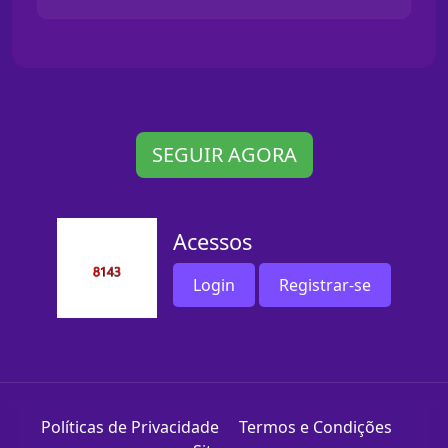
SEGUIR AGORA
Acessos
Login
Registrar-se
Políticas de Privacidade
Termos e Condições