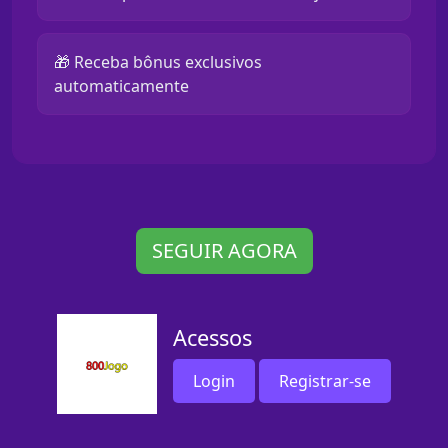
🎁 Receba bônus exclusivos
automaticamente
SEGUIR AGORA
Acessos
Login
Registrar-se