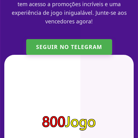
tem acesso a promoções incríveis e uma
experiência de jogo inigualável. Junte-se aos
vencedores agora!
SEGUIR NO TELEGRAM