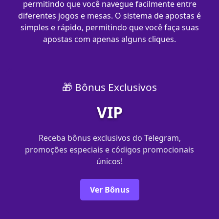
permitindo que você navegue facilmente entre
diferentes jogos e mesas. O sistema de apostas é
simples e rápido, permitindo que você faça suas
apostas com apenas alguns cliques.
🎁 Bônus Exclusivos
VIP
Receba bônus exclusivos do Telegram,
promoções especiais e códigos promocionais
únicos!
Ver Bônus