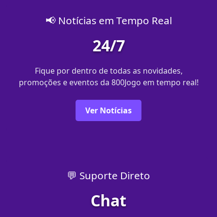
📢 Notícias em Tempo Real
24/7
Fique por dentro de todas as novidades,
promoções e eventos da 800Jogo em tempo real!
Ver Notícias
💬 Suporte Direto
Chat