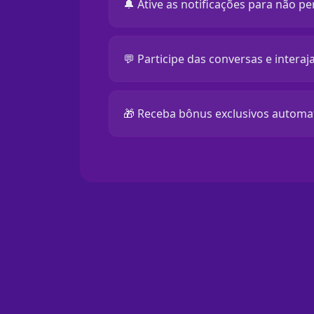
🔔 Ative as notificações para não p
💬 Participe das conversas e interaj
🎁 Receba bônus exclusivos autom