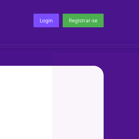
Login
Registrar-se