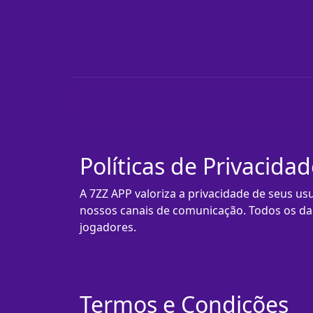
Políticas de Privacida
A 7ZZ APP valoriza a privacidade de seus u
nossos canais de comunicação. Todos os dad
jogadores.
Termos e Condições