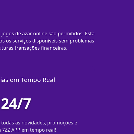
jogos de azar online são permitidos. Esta
dos os serviços disponíveis sem problemas
futuras transações financeiras.
cias em Tempo Real
24/7
e todas as novidades, promoções e
a 7ZZ APP em tempo real!