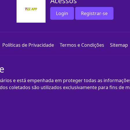
Acessos
Login
Registrar-se
Políticas de Privacidade
Termos e Condições
Sitemap
de
suários e está empenhada em proteger todas as informaçõe
os coletados são utilizados exclusivamente para fins de m