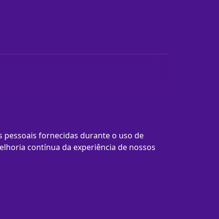
s pessoais fornecidas durante o uso de
elhoria contínua da experiência de nossos