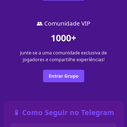
👥 Comunidade VIP
1000+
Junte-se a uma comunidade exclusiva de
jogadores e compartilhe experiências!
Entrar Grupo
📱 Como Seguir no Telegram