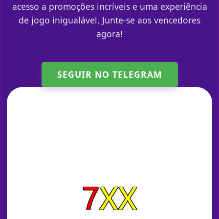
acesso a promoções incríveis e uma experiência
de jogo inigualável. Junte-se aos vencedores
agora!
SEGUIR NO TELEGRAM