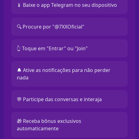
📱 Baixe o app Telegram no seu dispositivo
🔍 Procure por "@7XXOficial"
👆 Toque em "Entrar" ou "Join"
🔔 Ative as notificações para não perder
nada
💬 Participe das conversas e interaja
🎁 Receba bônus exclusivos
automaticamente