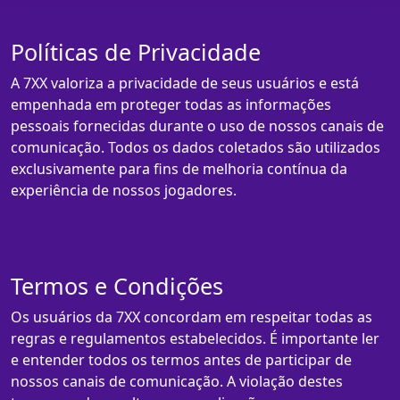
Políticas de Privacidade
A 7XX valoriza a privacidade de seus usuários e está
empenhada em proteger todas as informações
pessoais fornecidas durante o uso de nossos canais de
comunicação. Todos os dados coletados são utilizados
exclusivamente para fins de melhoria contínua da
experiência de nossos jogadores.
Termos e Condições
Os usuários da 7XX concordam em respeitar todas as
regras e regulamentos estabelecidos. É importante ler
e entender todos os termos antes de participar de
nossos canais de comunicação. A violação destes