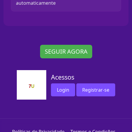
automaticamente
SEGUIR AGORA
Acessos
Login
Registrar-se
Políticas de Privacidade
Termos e Condições