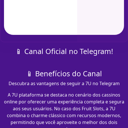
📱 Canal Oficial no Telegram!
📱 Benefícios do Canal
Descubra as vantagens de seguir a 7U no Telegram
A 7U plataforma se destaca no cenário dos cassinos
online por oferecer uma experiência completa e segura
aos seus usuários. No caso dos Fruit Slots, a 7U
combina o charme clássico com recursos modernos,
permitindo que você aproveite o melhor dos dois