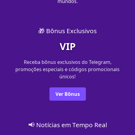
mundos.
🎁 Bônus Exclusivos
VIP
Receba bônus exclusivos do Telegram,
promoções especiais e códigos promocionais
únicos!
Ver Bônus
📢 Notícias em Tempo Real