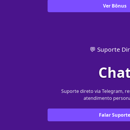
Ver Bônus
💬 Suporte Di
Cha
Suporte direto via Telegram, r
atendimento persona
Falar Suport