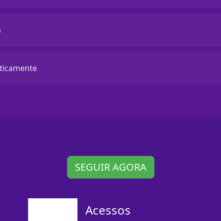
a
aticamente
SEGUIR AGORA
Acessos