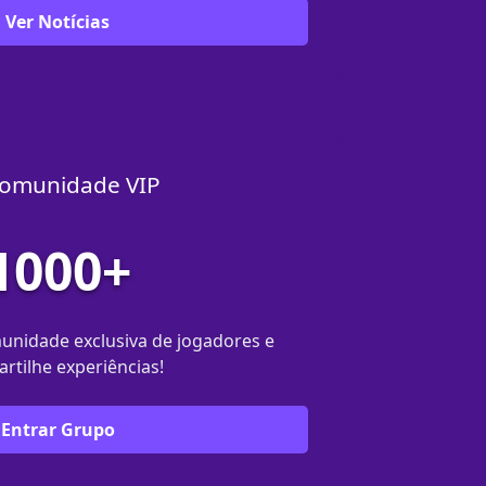
Ver Notícias
Comunidade VIP
1000+
unidade exclusiva de jogadores e
rtilhe experiências!
Entrar Grupo