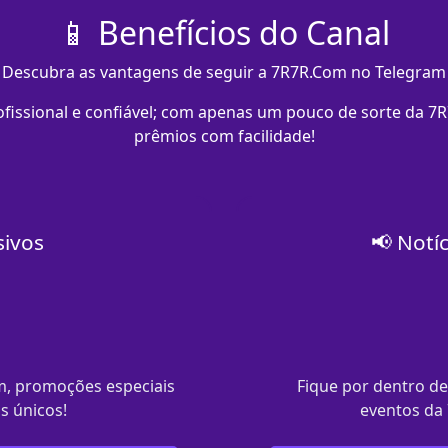
📱 Benefícios do Canal
Descubra as vantagens de seguir a 7R7R.Com no Telegram
ofissional e confiável; com apenas um pouco de sorte da 7
prêmios com facilidade!
sivos
📢 Notí
m, promoções especiais
Fique por dentro d
s únicos!
eventos da