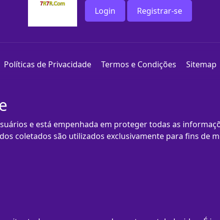
Login
Registrar-se
Políticas de Privacidade
Termos e Condições
Sitemap
de
 usuários e está empenhada em proteger todas as informaçõ
os coletados são utilizados exclusivamente para fins de m