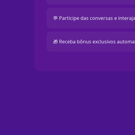
💬 Participe das conversas e interaj
🎁 Receba bônus exclusivos autom