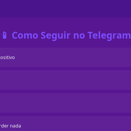
📱 Como Seguir no Telegram
ositivo
erder nada