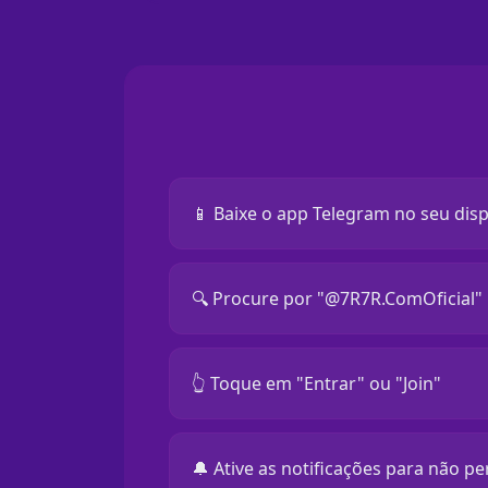
📱 Baixe o app Telegram no seu disp
🔍 Procure por "@7R7R.ComOficial"
👆 Toque em "Entrar" ou "Join"
🔔 Ative as notificações para não p