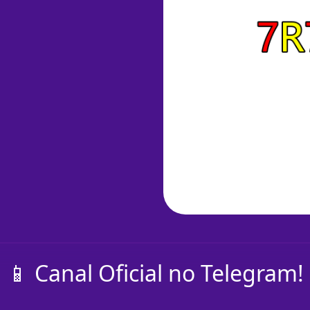
📱 Canal Oficial no Telegram!