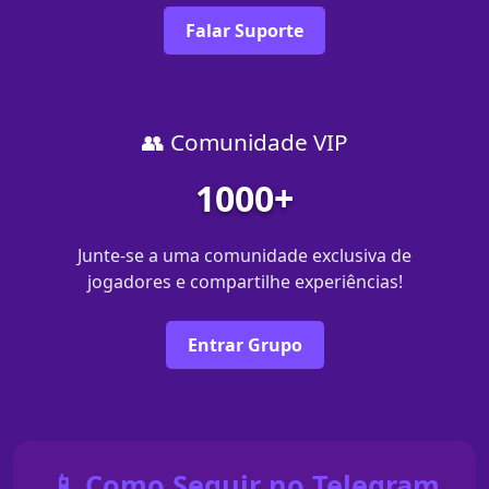
Falar Suporte
👥 Comunidade VIP
1000+
Junte-se a uma comunidade exclusiva de
jogadores e compartilhe experiências!
Entrar Grupo
📱 Como Seguir no Telegram