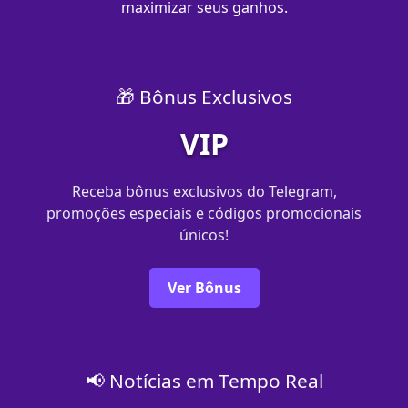
maximizar seus ganhos.
🎁 Bônus Exclusivos
VIP
Receba bônus exclusivos do Telegram,
promoções especiais e códigos promocionais
únicos!
Ver Bônus
📢 Notícias em Tempo Real