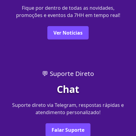
Fique por dentro de todas as novidades,
promoções e eventos da 7HH em tempo real!
Ver Notícias
💬 Suporte Direto
Chat
Suporte direto via Telegram, respostas rápidas e
atendimento personalizado!
Falar Suporte