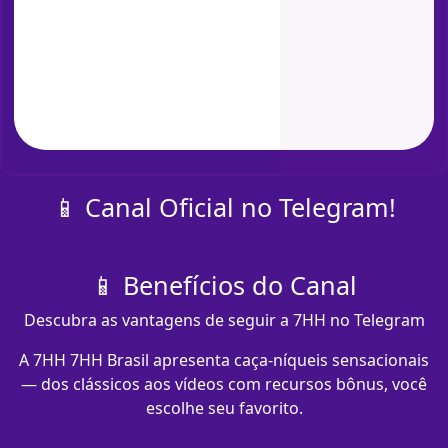
📱 Canal Oficial no Telegram!
📱 Benefícios do Canal
Descubra as vantagens de seguir a 7HH no Telegram
A 7HH 7HH Brasil apresenta caça-níqueis sensacionais
— dos clássicos aos vídeos com recursos bônus, você
escolhe seu favorito.