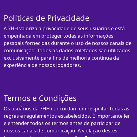
Políticas de Privacidade
A 7HH valoriza a privacidade de seus usuários e está
empenhada em proteger todas as informações
pessoais fornecidas durante o uso de nossos canais de
comunicação. Todos os dados coletados são utilizados
exclusivamente para fins de melhoria contínua da
experiência de nossos jogadores.
Termos e Condições
Os usuários da 7HH concordam em respeitar todas as
regras e regulamentos estabelecidos. É importante ler
e entender todos os termos antes de participar de
nossos canais de comunicação. A violação destes