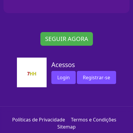
SEGUIR AGORA
Acessos
Login
Registrar-se
Políticas de Privacidade
Termos e Condições
Sitemap