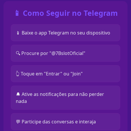
📱 Como Seguir no Telegram
📱 Baixe o app Telegram no seu dispositivo
🔍 Procure por "@7BslotOficial"
👆 Toque em "Entrar" ou "Join"
🔔 Ative as notificações para não perder
nada
💬 Participe das conversas e interaja