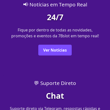
📢 Notícias em Tempo Real
24/7
Fique por dentro de todas as novidades,
promoções e eventos da 7Bslot em tempo real!
Ver Notícias
💬 Suporte Direto
Chat
Suporte direto via Telegram, respostas rápidas e