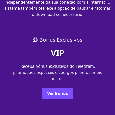
independentemente da sua conexão com a internet. O
sistema também oferece a opção de pausar e retomar
o download se necessário.
🎁 Bônus Exclusivos
VIP
Receba bônus exclusivos do Telegram,
promoções especiais e códigos promocionais
únicos!
Ver Bônus