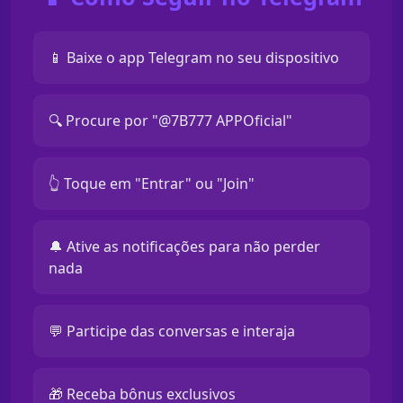
📱 Baixe o app Telegram no seu dispositivo
🔍 Procure por "@7B777 APPOficial"
👆 Toque em "Entrar" ou "Join"
🔔 Ative as notificações para não perder
nada
💬 Participe das conversas e interaja
🎁 Receba bônus exclusivos