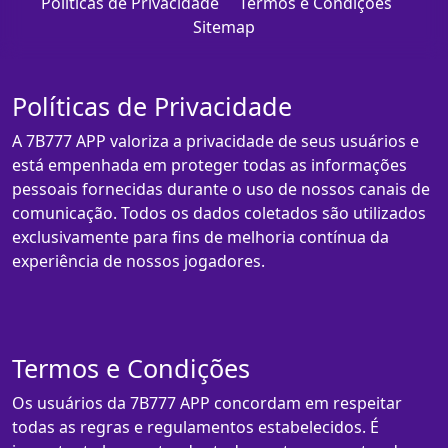
Políticas de Privacidade
Termos e Condições
Sitemap
Políticas de Privacidade
A 7B777 APP valoriza a privacidade de seus usuários e
está empenhada em proteger todas as informações
pessoais fornecidas durante o uso de nossos canais de
comunicação. Todos os dados coletados são utilizados
exclusivamente para fins de melhoria contínua da
experiência de nossos jogadores.
Termos e Condições
Os usuários da 7B777 APP concordam em respeitar
todas as regras e regulamentos estabelecidos. É