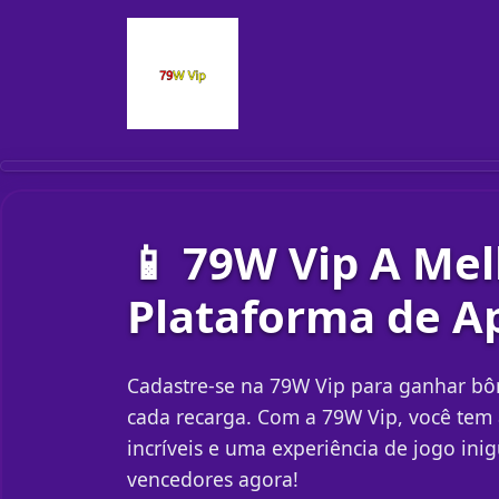
📱 79W Vip A Me
Plataforma de A
Cadastre-se na 79W Vip para ganhar bô
cada recarga. Com a 79W Vip, você tem
incríveis e uma experiência de jogo inig
vencedores agora!