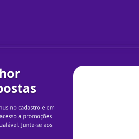
lhor
postas
nus no cadastro e em
 acesso a promoções
ualável. Junte-se aos