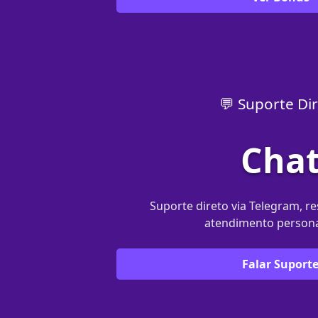
💬 Suporte Di
Cha
Suporte direto via Telegram, r
atendimento persona
Falar Suport