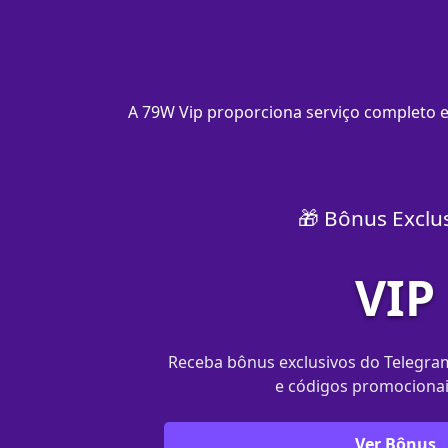
A 79W Vip proporciona serviço completo e
🎁 Bônus Exclu
VIP
Receba bônus exclusivos do Telegra
e códigos promocionai
Ver Bônus