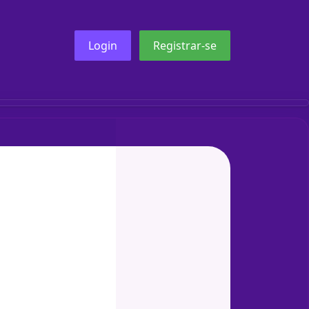
Login
Registrar-se