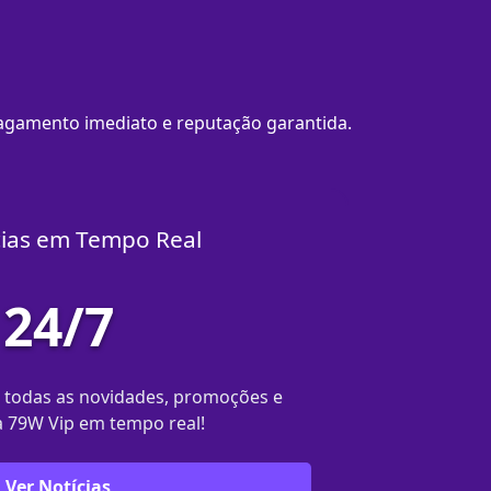
pagamento imediato e reputação garantida.
cias em Tempo Real
24/7
e todas as novidades, promoções e
a 79W Vip em tempo real!
Ver Notícias