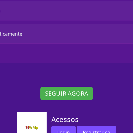
a
aticamente
SEGUIR AGORA
Acessos
Login
Registrar-se