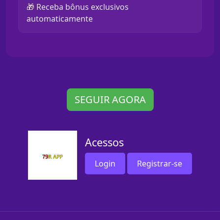
🎁 Receba bônus exclusivos
automaticamente
SEGUIR AGORA
Acessos
Login
Registrar-se