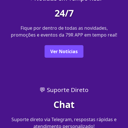
24/7
Fique por dentro de todas as novidades,
promoções e eventos da 79R APP em tempo real!
Ver Notícias
💬 Suporte Direto
Chat
Suporte direto via Telegram, respostas rápidas e
atendimento personalizado!