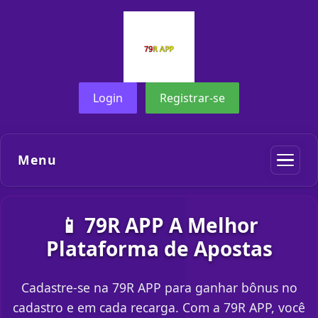
Login
Registrar-se
Menu
📱 79R APP A Melhor
Plataforma de Apostas
Cadastre-se na 79R APP para ganhar bônus no
cadastro e em cada recarga. Com a 79R APP, você