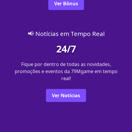
Ver Bônus
📢 Notícias em Tempo Real
24/7
Fique por dentro de todas as novidades,
promoções e eventos da 79Mgame em tempo
real!
Ver Notícias