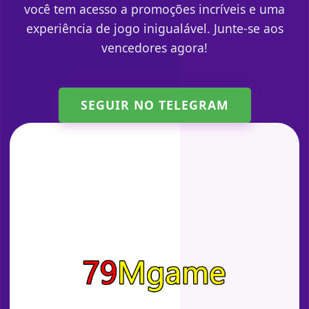
você tem acesso a promoções incríveis e uma
experiência de jogo inigualável. Junte-se aos
vencedores agora!
SEGUIR NO TELEGRAM