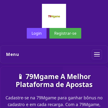
Login
Registrar-se
Menu
📱 79Mgame A Melhor
Plataforma de Apostas
Cadastre-se na 79Mgame para ganhar bônus no
cadastro e em cada recarga. Com a 79Mgame,