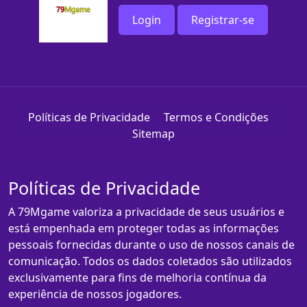
Login
Registrar-se
Políticas de Privacidade
Termos e Condições
Sitemap
Políticas de Privacidade
A 79Mgame valoriza a privacidade de seus usuários e
está empenhada em proteger todas as informações
pessoais fornecidas durante o uso de nossos canais de
comunicação. Todos os dados coletados são utilizados
exclusivamente para fins de melhoria contínua da
experiência de nossos jogadores.