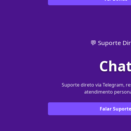
💬 Suporte Di
Cha
Suporte direto via Telegram, r
atendimento persona
Falar Suport