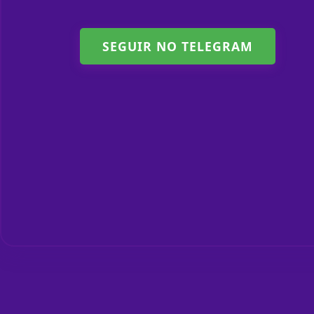
SEGUIR NO TELEGRAM