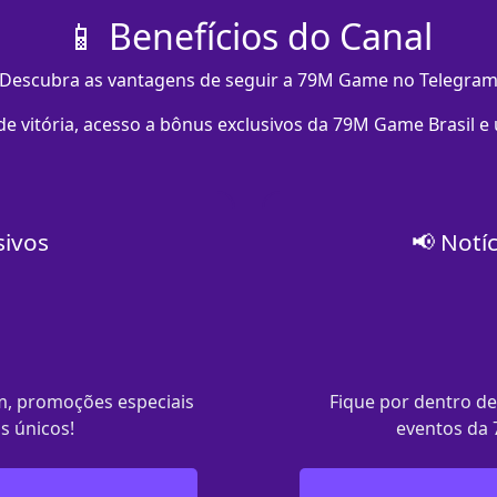
📱 Benefícios do Canal
Descubra as vantagens de seguir a 79M Game no Telegra
de vitória, acesso a bônus exclusivos da 79M Game Brasil e
sivos
📢 Notí
m, promoções especiais
Fique por dentro d
s únicos!
eventos da