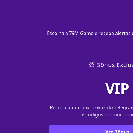
Escolha a 79M Game e receba alertas 
🎁 Bônus Exclu
VIP
Receba bônus exclusivos do Telegra
e códigos promocionai
Ver Bônus