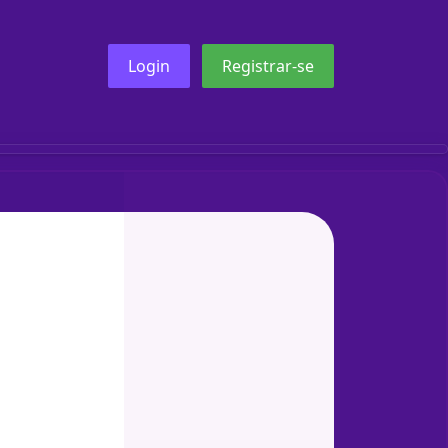
Login
Registrar-se