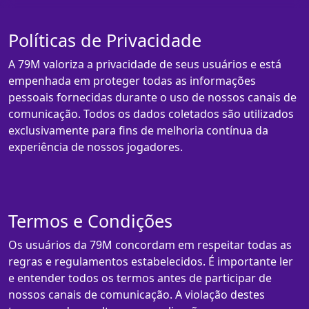
Políticas de Privacidade
A 79M valoriza a privacidade de seus usuários e está
empenhada em proteger todas as informações
pessoais fornecidas durante o uso de nossos canais de
comunicação. Todos os dados coletados são utilizados
exclusivamente para fins de melhoria contínua da
experiência de nossos jogadores.
Termos e Condições
Os usuários da 79M concordam em respeitar todas as
regras e regulamentos estabelecidos. É importante ler
e entender todos os termos antes de participar de
nossos canais de comunicação. A violação destes