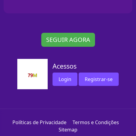
SEGUIR AGORA
Acessos
Login
Registrar-se
Políticas de Privacidade
Termos e Condições
Sitemap