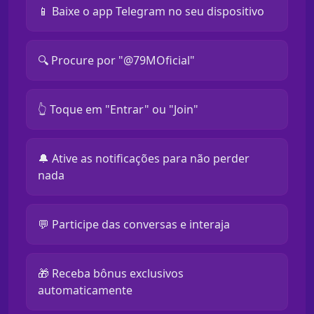
📱 Baixe o app Telegram no seu dispositivo
🔍 Procure por "@79MOficial"
👆 Toque em "Entrar" ou "Join"
🔔 Ative as notificações para não perder
nada
💬 Participe das conversas e interaja
🎁 Receba bônus exclusivos
automaticamente