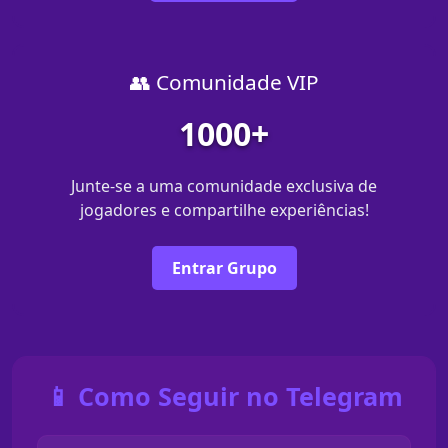
👥 Comunidade VIP
1000+
Junte-se a uma comunidade exclusiva de
jogadores e compartilhe experiências!
Entrar Grupo
📱 Como Seguir no Telegram