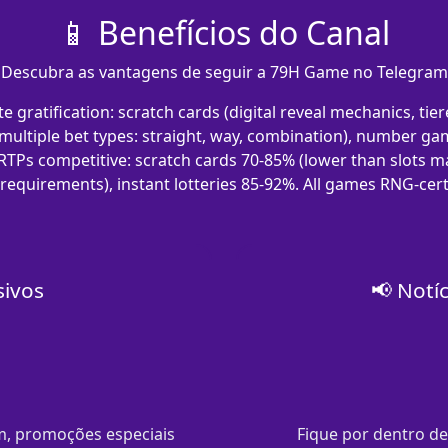
📱 Benefícios do Canal
Descubra as vantagens de seguir a 79H Game no Telegram
 gratification: scratch cards (digital reveal mechanics, tie
ltiple bet types: straight, way, combination), number game
RTPs competitive: scratch cards 70-85% (lower than slots ma
uirements), instant lotteries 85-92%. All games RNG-certif
sivos
📢 Notí
m, promoções especiais
Fique por dentro d