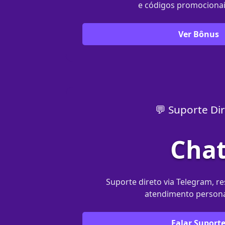
e códigos promocionai
Ver Bônus
💬 Suporte Di
Cha
Suporte direto via Telegram, r
atendimento persona
Falar Suport