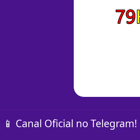
📱 Canal Oficial no Telegram!