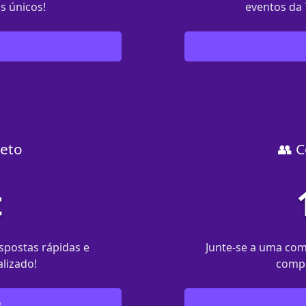
s únicos!
eventos da
reto
👥 
t
espostas rápidas e
Junte-se a uma com
lizado!
compa
e