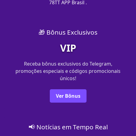
78TT APP Brasil .
🎁 Bônus Exclusivos
VIP
Receba bônus exclusivos do Telegram,
promoções especiais e códigos promocionais
únicos!
Ver Bônus
📢 Notícias em Tempo Real