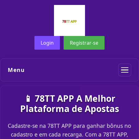
Login
Registrar-se
Menu
📱 78TT APP A Melhor
Plataforma de Apostas
Cadastre-se na 78TT APP para ganhar bônus no
cadastro e em cada recarga. Com a 78TT APP,