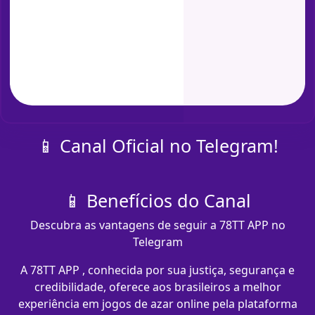
📱 Canal Oficial no Telegram!
📱 Benefícios do Canal
Descubra as vantagens de seguir a 78TT APP no
Telegram
A 78TT APP , conhecida por sua justiça, segurança e
credibilidade, oferece aos brasileiros a melhor
experiência em jogos de azar online pela plataforma