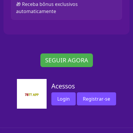
🎁 Receba bônus exclusivos
automaticamente
SEGUIR AGORA
Acessos
Login
Registrar-se