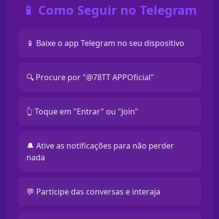
📱 Como Seguir no Telegram
📱 Baixe o app Telegram no seu dispositivo
🔍 Procure por "@78TT APPOficial"
👆 Toque em "Entrar" ou "Join"
🔔 Ative as notificações para não perder
nada
💬 Participe das conversas e interaja