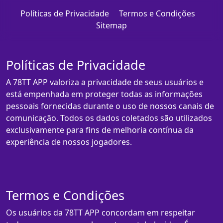
Políticas de Privacidade
Termos e Condições
Sitemap
Políticas de Privacidade
A 78TT APP valoriza a privacidade de seus usuários e
está empenhada em proteger todas as informações
pessoais fornecidas durante o uso de nossos canais de
comunicação. Todos os dados coletados são utilizados
exclusivamente para fins de melhoria contínua da
experiência de nossos jogadores.
Termos e Condições
Os usuários da 78TT APP concordam em respeitar