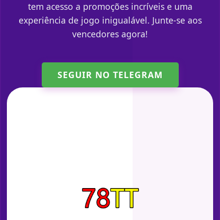
tem acesso a promoções incríveis e uma
experiência de jogo inigualável. Junte-se aos
vencedores agora!
SEGUIR NO TELEGRAM