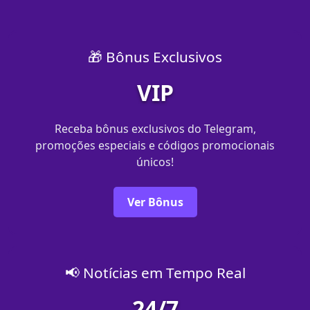
🎁 Bônus Exclusivos
VIP
Receba bônus exclusivos do Telegram,
promoções especiais e códigos promocionais
únicos!
Ver Bônus
📢 Notícias em Tempo Real
24/7