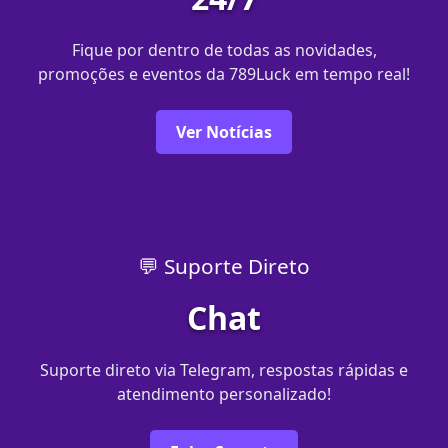
Fique por dentro de todas as novidades,
promoções e eventos da 789Luck em tempo real!
Ver Notícias
💬 Suporte Direto
Chat
Suporte direto via Telegram, respostas rápidas e
atendimento personalizado!