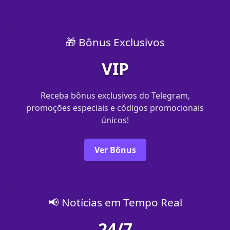
🎁 Bônus Exclusivos
VIP
Receba bônus exclusivos do Telegram,
promoções especiais e códigos promocionais
únicos!
Ver Bônus
📢 Notícias em Tempo Real
24/7