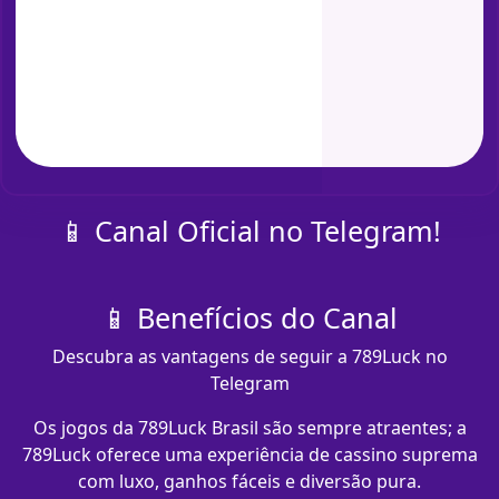
📱 Canal Oficial no Telegram!
📱 Benefícios do Canal
Descubra as vantagens de seguir a 789Luck no
Telegram
Os jogos da 789Luck Brasil são sempre atraentes; a
789Luck oferece uma experiência de cassino suprema
com luxo, ganhos fáceis e diversão pura.