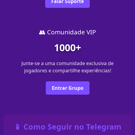
Falar Suporte
👥 Comunidade VIP
1000+
Junte-se a uma comunidade exclusiva de
jogadores e compartilhe experiências!
Entrar Grupo
📱 Como Seguir no Telegram