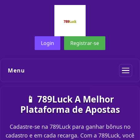
Login
Registrar-se
Menu
📱 789Luck A Melhor
Plataforma de Apostas
Cadastre-se na 789Luck para ganhar bônus no
cadastro e em cada recarga. Com a 789Luck, você