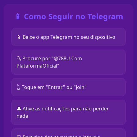
📱 Como Seguir no Telegram
📱 Baixe o app Telegram no seu dispositivo
🔍 Procure por "@788U Com
PlataformaOficial"
👆 Toque em "Entrar" ou "Join"
🔔 Ative as notificações para não perder
nada