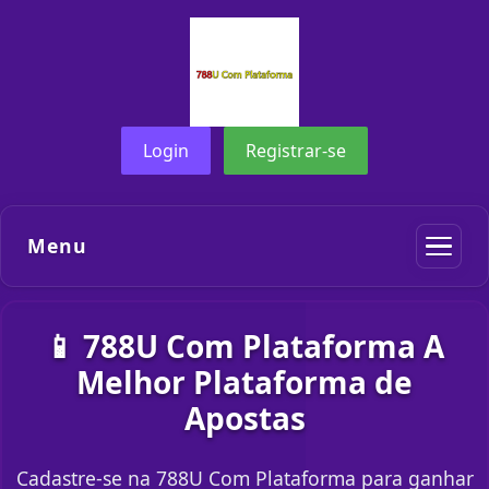
Login
Registrar-se
Menu
📱 788U Com Plataforma A
Melhor Plataforma de
Apostas
Cadastre-se na 788U Com Plataforma para ganhar