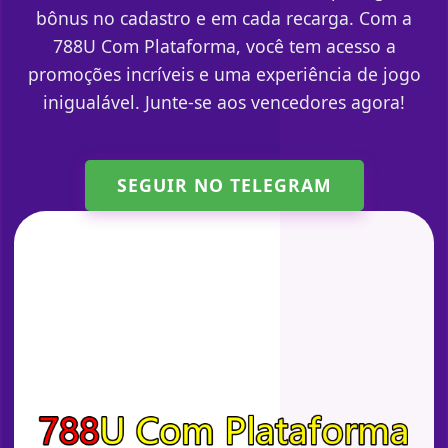
bônus no cadastro e em cada recarga. Com a
788U Com Plataforma, você tem acesso a
promoções incríveis e uma experiência de jogo
inigualável. Junte-se aos vencedores agora!
SEGUIR NO TELEGRAM