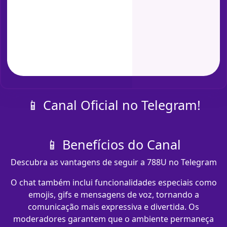
📱 Canal Oficial no Telegram!
📱 Benefícios do Canal
Descubra as vantagens de seguir a 788U no Telegram
O chat também inclui funcionalidades especiais como
emojis, gifs e mensagens de voz, tornando a
comunicação mais expressiva e divertida. Os
moderadores garantem que o ambiente permaneça