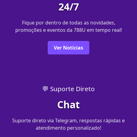
24/7
Fique por dentro de todas as novidades,
promoções e eventos da 788U em tempo real!
Ver Notícias
💬 Suporte Direto
Chat
Suporte direto via Telegram, respostas rápidas e
atendimento personalizado!