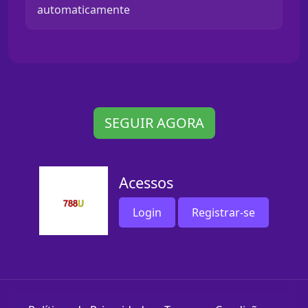
automaticamente
SEGUIR AGORA
Acessos
Login
Registrar-se