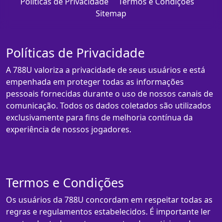
Políticas de Privacidade
Termos e Condições
Sitemap
Políticas de Privacidade
A 788U valoriza a privacidade de seus usuários e está
empenhada em proteger todas as informações
pessoais fornecidas durante o uso de nossos canais de
comunicação. Todos os dados coletados são utilizados
exclusivamente para fins de melhoria contínua da
experiência de nossos jogadores.
Termos e Condições
Os usuários da 788U concordam em respeitar todas as
regras e regulamentos estabelecidos. É importante ler