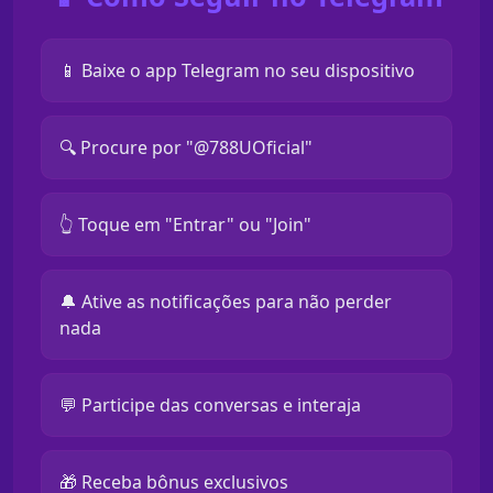
📱 Baixe o app Telegram no seu dispositivo
🔍 Procure por "@788UOficial"
👆 Toque em "Entrar" ou "Join"
🔔 Ative as notificações para não perder
nada
💬 Participe das conversas e interaja
🎁 Receba bônus exclusivos