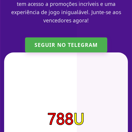
tem acesso a promoções incríveis e uma
experiência de jogo inigualável. Junte-se aos
vencedores agora!
SEGUIR NO TELEGRAM