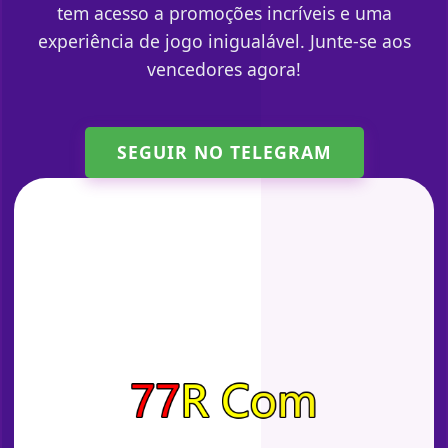
tem acesso a promoções incríveis e uma
experiência de jogo inigualável. Junte-se aos
vencedores agora!
SEGUIR NO TELEGRAM