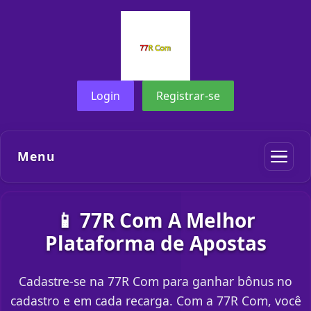
Login
Registrar-se
Menu
📱 77R Com A Melhor
Plataforma de Apostas
Cadastre-se na 77R Com para ganhar bônus no
cadastro e em cada recarga. Com a 77R Com, você