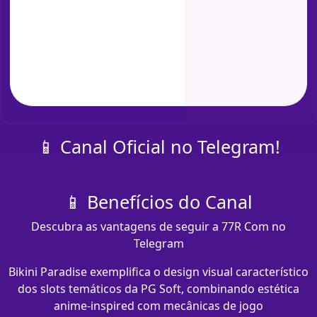
📱 Canal Oficial no Telegram!
📱 Benefícios do Canal
Descubra as vantagens de seguir a 77R Com no
Telegram
Bikini Paradise exemplifica o design visual característico
dos slots temáticos da PG Soft, combinando estética
anime-inspired com mecânicas de jogo