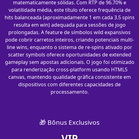
matematicamente sólidas. Com RTP de 96.70% e
volatilidade média, este título oferece frequência de
hits balanceada (aproximadamente 1 em cada 3.5 spins
resulta em win) adequada para sessões de jogo
prolongadas. A feature de símbolos wild expansivos
pode cobrir carretos inteiros, criando potenciais multi-
line wins, enquanto o sistema de re-spins ativado por
scatter symbols oferece oportunidades de extended
gameplay sem apostas adicionais. O jogo foi otimizado
para renderização cross-platform usando HTML5
canvas, mantendo qualidade gráfica consistente em
dispositivos com diferentes capacidades de
processamento.
🎁 Bônus Exclusivos
VIP