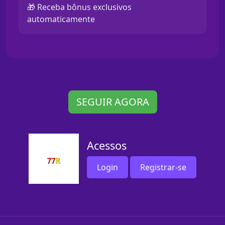
🎁 Receba bônus exclusivos
automaticamente
SEGUIR AGORA
Acessos
Login
Registrar-se