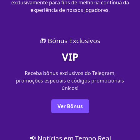
exclusivamente para fins de melhoria contínua da
experiência de nossos jogadores.
🎁 Bônus Exclusivos
VIP
Receba bônus exclusivos do Telegram,
promoções especiais e códigos promocionais
únicos!
Ver Bônus
📢 Notícias em Tempo Real