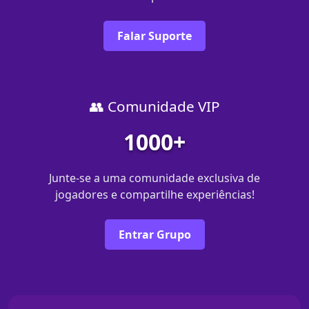
Falar Suporte
👥 Comunidade VIP
1000+
Junte-se a uma comunidade exclusiva de
jogadores e compartilhe experiências!
Entrar Grupo