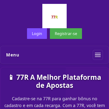
Login
Registrar-se
Menu
📱 77R A Melhor Plataforma
de Apostas
Cadastre-se na 77R para ganhar bônus no
cadastro e em cada recarga. Com a 77R, você tem