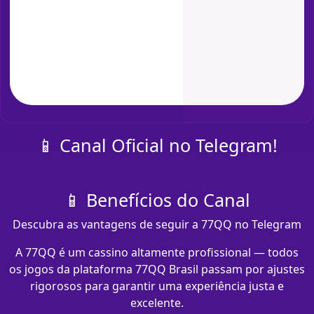
📱 Canal Oficial no Telegram!
📱 Benefícios do Canal
Descubra as vantagens de seguir a 77QQ no Telegram
A 77QQ é um cassino altamente profissional — todos
os jogos da plataforma 77QQ Brasil passam por ajustes
rigorosos para garantir uma experiência justa e
excelente.