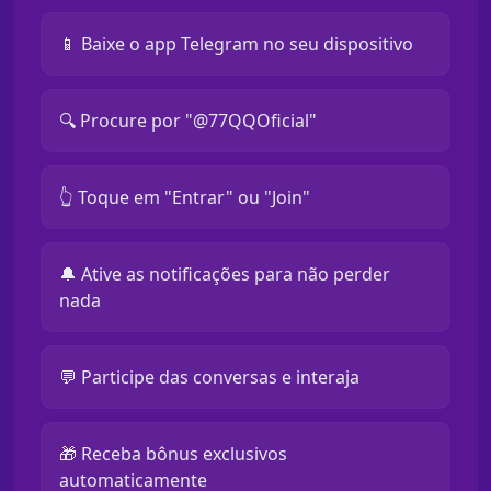
📱 Baixe o app Telegram no seu dispositivo
🔍 Procure por "@77QQOficial"
👆 Toque em "Entrar" ou "Join"
🔔 Ative as notificações para não perder
nada
💬 Participe das conversas e interaja
🎁 Receba bônus exclusivos
automaticamente