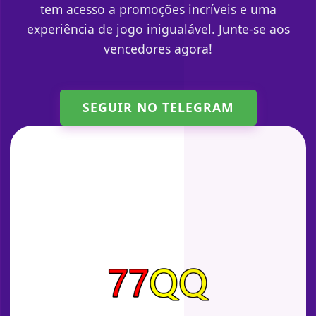
tem acesso a promoções incríveis e uma
experiência de jogo inigualável. Junte-se aos
vencedores agora!
SEGUIR NO TELEGRAM