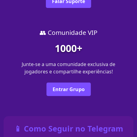
Falar Suporte
👥 Comunidade VIP
1000+
Junte-se a uma comunidade exclusiva de
jogadores e compartilhe experiências!
Entrar Grupo
📱 Como Seguir no Telegram