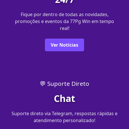
Fique por dentro de todas as novidades,
promoções e eventos da 77Pg Win em tempo
real!
Ver Notícias
💬 Suporte Direto
Chat
Suporte direto via Telegram, respostas rápidas e
atendimento personalizado!