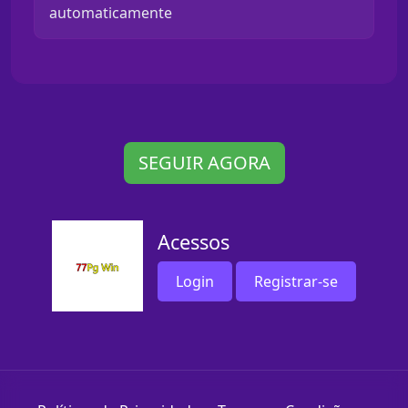
automaticamente
SEGUIR AGORA
Acessos
Login
Registrar-se