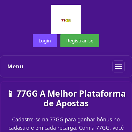
Login
Registrar-se
Menu
📱 77GG A Melhor Plataforma
de Apostas
Cadastre-se na 77GG para ganhar bônus no
cadastro e em cada recarga. Com a 77GG, você