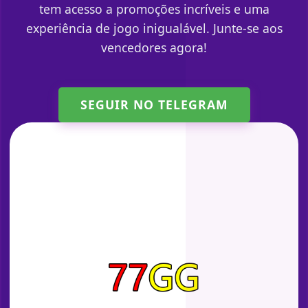
tem acesso a promoções incríveis e uma
experiência de jogo inigualável. Junte-se aos
vencedores agora!
SEGUIR NO TELEGRAM