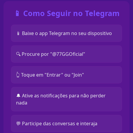
📱 Como Seguir no Telegram
📱 Baixe o app Telegram no seu dispositivo
🔍 Procure por "@77GGOficial"
👆 Toque em "Entrar" ou "Join"
🔔 Ative as notificações para não perder
nada
💬 Participe das conversas e interaja