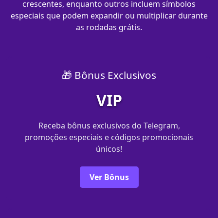
crescentes, enquanto outros incluem símbolos
especiais que podem expandir ou multiplicar durante
as rodadas grátis.
🎁 Bônus Exclusivos
VIP
Receba bônus exclusivos do Telegram,
promoções especiais e códigos promocionais
únicos!
Ver Bônus