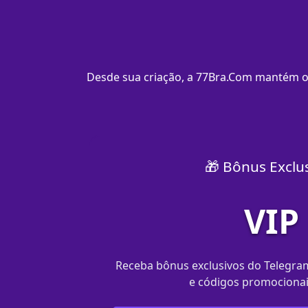
Desde sua criação, a 77Bra.Com mantém o 
🎁 Bônus Exclu
VIP
Receba bônus exclusivos do Telegra
e códigos promocionai