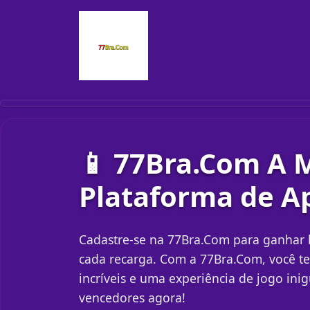
📱 77Bra.Com A 
Plataforma de A
Cadastre-se na 77Bra.Com para ganhar 
cada recarga. Com a 77Bra.Com, você t
incríveis e uma experiência de jogo inig
vencedores agora!