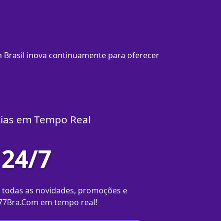
m
 Brasil inova continuamente para oferecer
cias em Tempo Real
24/7
e todas as novidades, promoções e
77Bra.Com em tempo real!