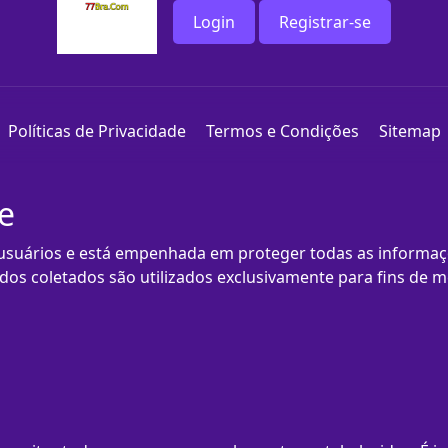
Login
Registrar-se
Políticas de Privacidade
Termos e Condições
Sitemap
de
 usuários e está empenhada em proteger todas as informaç
os coletados são utilizados exclusivamente para fins de m