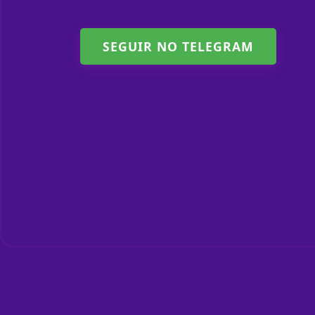
SEGUIR NO TELEGRAM