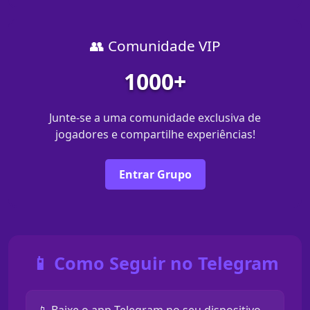
👥 Comunidade VIP
1000+
Junte-se a uma comunidade exclusiva de
jogadores e compartilhe experiências!
Entrar Grupo
📱 Como Seguir no Telegram