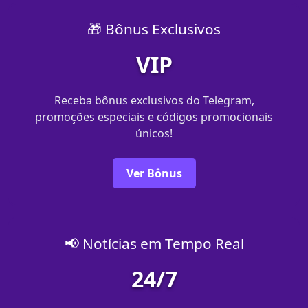
🎁 Bônus Exclusivos
VIP
Receba bônus exclusivos do Telegram,
promoções especiais e códigos promocionais
únicos!
Ver Bônus
📢 Notícias em Tempo Real
24/7