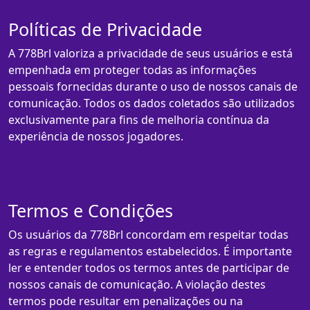
Políticas de Privacidade
A 778Brl valoriza a privacidade de seus usuários e está
empenhada em proteger todas as informações
pessoais fornecidas durante o uso de nossos canais de
comunicação. Todos os dados coletados são utilizados
exclusivamente para fins de melhoria contínua da
experiência de nossos jogadores.
Termos e Condições
Os usuários da 778Brl concordam em respeitar todas
as regras e regulamentos estabelecidos. É importante
ler e entender todos os termos antes de participar de
nossos canais de comunicação. A violação destes
termos pode resultar em penalizações ou na