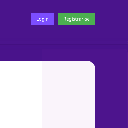
Login
Registrar-se