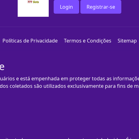
Login
Registrar-se
Políticas de Privacidade
Termos e Condições
Sitemap
de
 usuários e está empenhada em proteger todas as informaçõ
os coletados são utilizados exclusivamente para fins de m