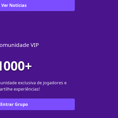
Ver Notícias
Comunidade VIP
1000+
unidade exclusiva de jogadores e
rtilhe experiências!
Entrar Grupo