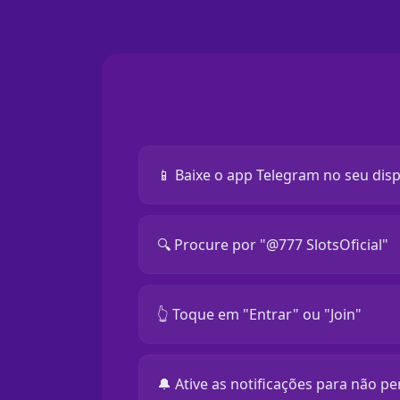
📱 Baixe o app Telegram no seu disp
🔍 Procure por "@777 SlotsOficial"
👆 Toque em "Entrar" ou "Join"
🔔 Ative as notificações para não p