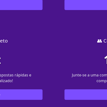
reto
👥 
t
espostas rápidas e
Junte-se a uma com
lizado!
compa
e