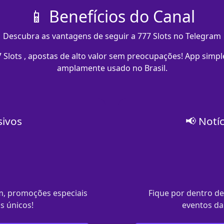
📱 Benefícios do Canal
Descubra as vantagens de seguir a 777 Slots no Telegram
 Slots , apostas de alto valor sem preocupações! App simp
amplamente usado no Brasil.
sivos
📢 Notí
m, promoções especiais
Fique por dentro d
s únicos!
eventos da