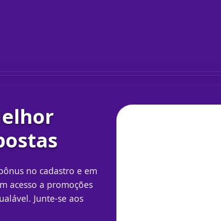
Melhor
postas
 bônus no cadastro e em
tem acesso a promoções
ualável. Junte-se aos