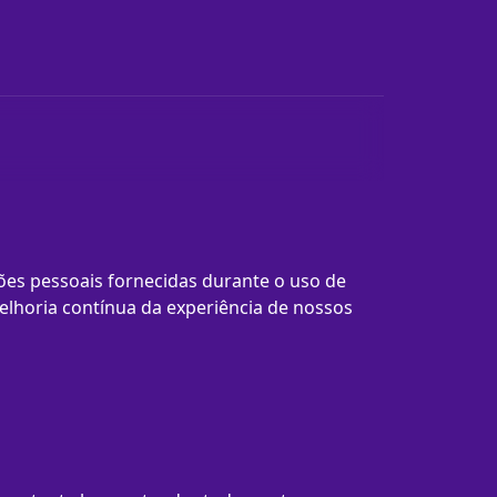
ões pessoais fornecidas durante o uso de
elhoria contínua da experiência de nossos