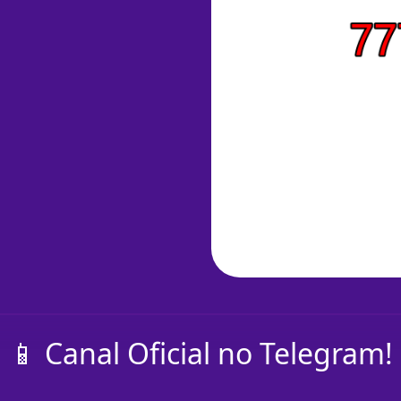
📱 Canal Oficial no Telegram!