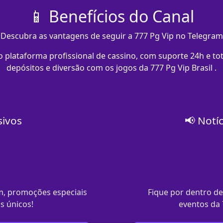
📱 Benefícios do Canal
Descubra as vantagens de seguir a 777 Pg Vip no Telegram
o plataforma profissional de cassino, com suporte 24h e tot
depósitos e diversão com os jogos da 777 Pg Vip Brasil .
sivos
📢 Notí
m, promoções especiais
Fique por dentro d
s únicos!
eventos da 