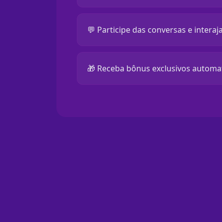
💬 Participe das conversas e interaj
🎁 Receba bônus exclusivos autom