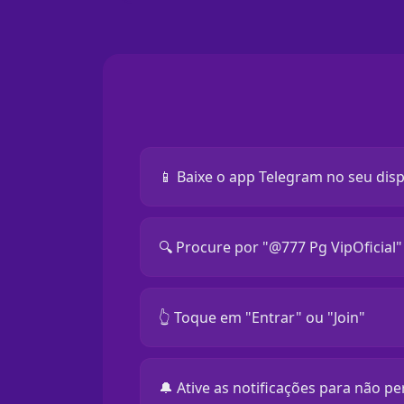
📱 Baixe o app Telegram no seu disp
🔍 Procure por "@777 Pg VipOficial"
👆 Toque em "Entrar" ou "Join"
🔔 Ative as notificações para não p