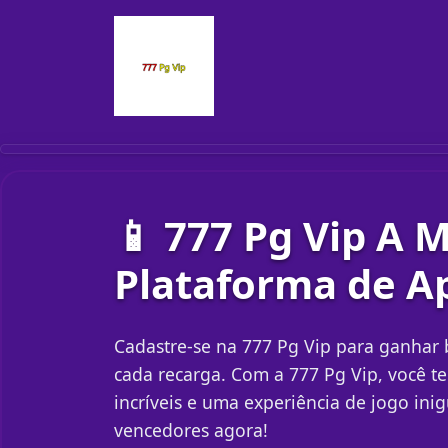
📱 777 Pg Vip A 
Plataforma de A
Cadastre-se na 777 Pg Vip para ganhar
cada recarga. Com a 777 Pg Vip, você 
incríveis e uma experiência de jogo inig
vencedores agora!