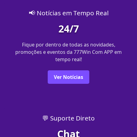
📢 Notícias em Tempo Real
24/7
Fique por dentro de todas as novidades,
promoções e eventos da 777Win Com APP em
tempo real!
Ver Notícias
💬 Suporte Direto
Chat