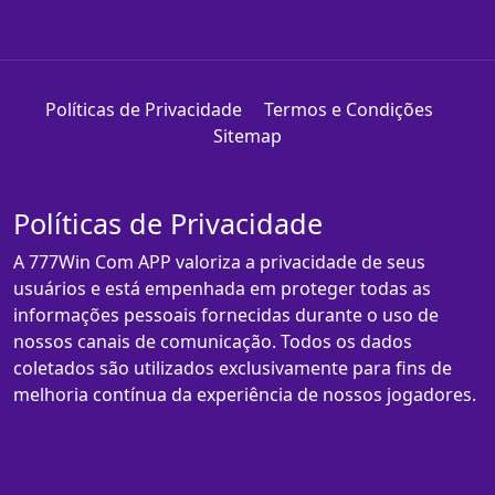
Políticas de Privacidade
Termos e Condições
Sitemap
Políticas de Privacidade
A 777Win Com APP valoriza a privacidade de seus
usuários e está empenhada em proteger todas as
informações pessoais fornecidas durante o uso de
nossos canais de comunicação. Todos os dados
coletados são utilizados exclusivamente para fins de
melhoria contínua da experiência de nossos jogadores.