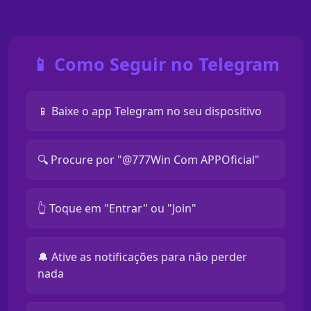
📱 Como Seguir no Telegram
📱 Baixe o app Telegram no seu dispositivo
🔍 Procure por "@777Win Com APPOficial"
👆 Toque em "Entrar" ou "Join"
🔔 Ative as notificações para não perder
nada