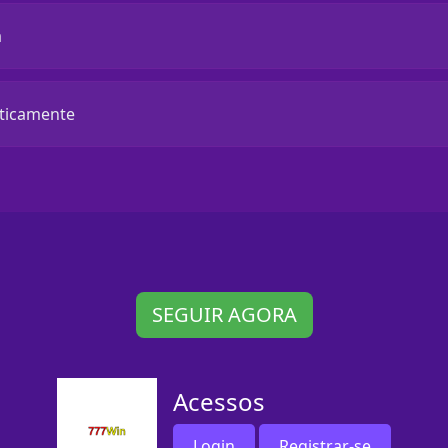
a
aticamente
SEGUIR AGORA
Acessos
Login
Registrar-se