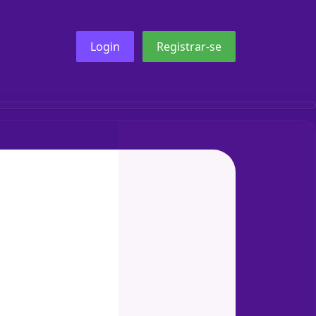
Login
Registrar-se