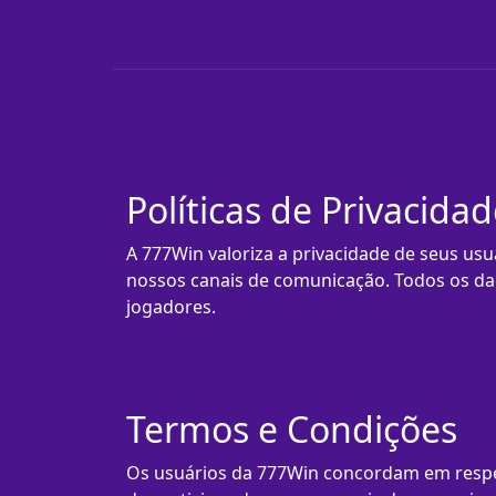
Políticas de Privacida
A 777Win valoriza a privacidade de seus us
nossos canais de comunicação. Todos os dad
jogadores.
Termos e Condições
Os usuários da 777Win concordam em respeit