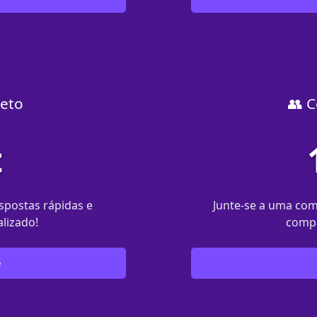
reto
👥 
t
espostas rápidas e
Junte-se a uma com
lizado!
compa
e