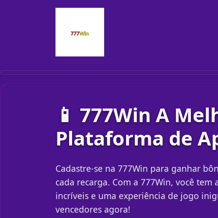
📱 777Win A Mel
Plataforma de A
Cadastre-se na 777Win para ganhar bôn
cada recarga. Com a 777Win, você tem 
incríveis e uma experiência de jogo inig
vencedores agora!