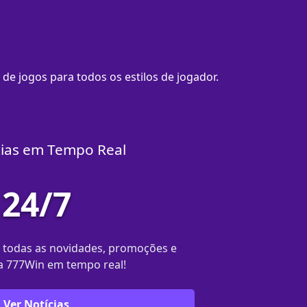
e jogos para todos os estilos de jogador.
cias em Tempo Real
24/7
e todas as novidades, promoções e
a 777Win em tempo real!
Ver Notícias