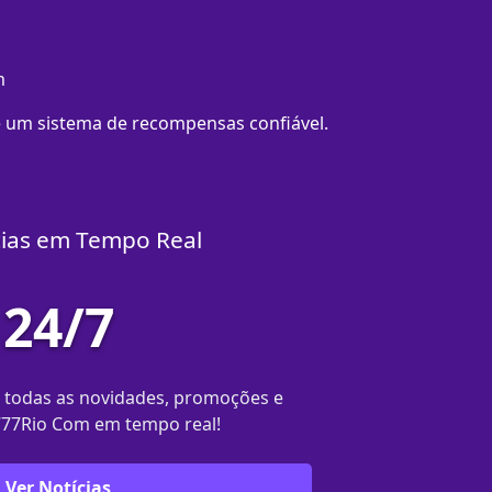
m
 e um sistema de recompensas confiável.
cias em Tempo Real
24/7
e todas as novidades, promoções e
777Rio Com em tempo real!
Ver Notícias