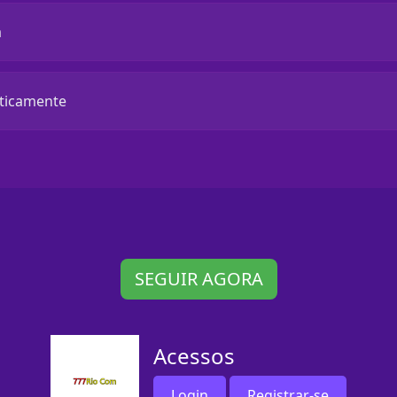
a
aticamente
SEGUIR AGORA
Acessos
Login
Registrar-se