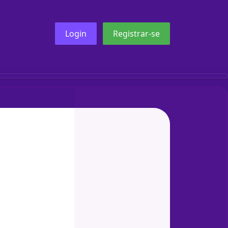
Login
Registrar-se