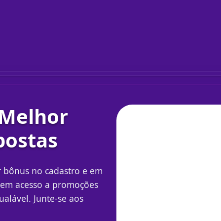
 Melhor
postas
r bônus no cadastro e em
 tem acesso a promoções
ualável. Junte-se aos