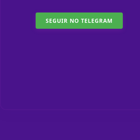
SEGUIR NO TELEGRAM